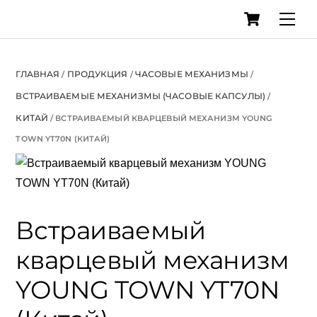
Cart
Skip
Men
to
content
ГЛАВНАЯ
ПРОДУКЦИЯ
ЧАСОВЫЕ МЕХАНИЗМЫ
/
/
/
ВСТРАИВАЕМЫЕ МЕХАНИЗМЫ (ЧАСОВЫЕ КАПСУЛЫ)
/
КИТАЙ
/ ВСТРАИВАЕМЫЙ КВАРЦЕВЫЙ МЕХАНИЗМ YOUNG
TOWN YT70N (КИТАЙ)
Встраиваемый
кварцевый механизм
YOUNG TOWN YT70N