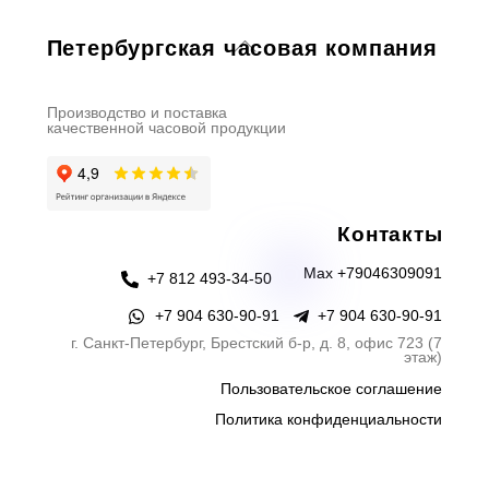
Back
Петербургская часовая компания
To
Top
Производство и поставка
качественной часовой продукции
Контакты
Max +79046309091
+7 812 493-34-50
+7 904 630-90-91
+7 904 630-90-91
г. Санкт-Петербург, Брестский б-р, д. 8, офис 723 (7
этаж)
Пользовательское соглашение
Политика конфиденциальности