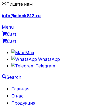
Пишите нам
info@clock812.ru
Menu
Cart
Cart
Max
WhatsApp
Telegram
Search
Главная
О нас
Продукция