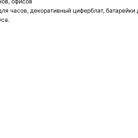
нов, офисов
я часов, декоративный циферблат, батарейки д
уса.