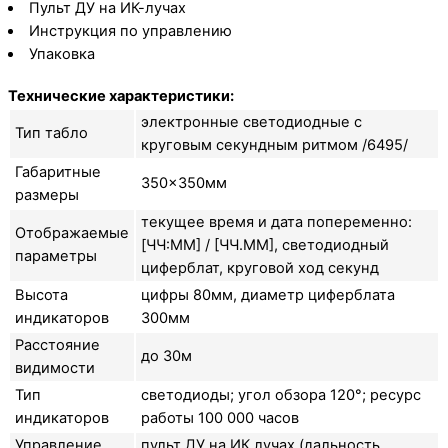
Пульт ДУ на ИК-лучах
Инструкция по управлению
Упаковка
Технические характеристики:
электронные светодиодные с
Тип табло
круговым секундным ритмом /6495/
Габаритные
350×350мм
размеры
текущее время и дата попеременно:
Отображаемые
[ЧЧ:ММ] / [ЧЧ.ММ], светодиодный
параметры
циферблат, круговой ход секунд
Высота
цифры 80мм, диаметр циферблата
индикаторов
300мм
Расстояние
до 30м
видимости
Тип
светодиоды; угол обзора 120°; ресурс
индикаторов
работы 100 000 часов
Управление
пульт ДУ на ИК лучах (дальность