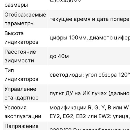
450×450мм
размеры
Отображаемые
текущее время и дата попере
параметры
Высота
цифры 100мм, диаметр цифе
индикаторов
Расстояние
до 40м
видимости
Тип
светодиоды; угол обзора 120
индикаторов
Управление
пульт ДУ на ИК лучах (дально
стандартное
Условия
модификации R, G, Y, B или 
эксплуатации
EY2, EG2, EB2 или EW2: улиц
Напряжение