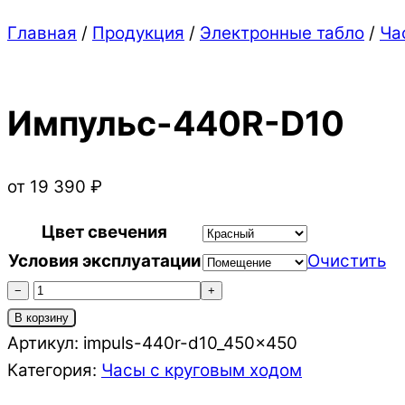
Close
Close
Главная
/
Продукция
/
Электронные табло
/
Ча
Menu
Cart
Импульс-440R-D10
от
19 390
₽
Цвет свечения
Условия эксплуатации
Очистить
Количество
−
+
товара
В корзину
Импульс-440R-
Артикул:
impuls-440r-d10_450x450
D10
Категория:
Часы c круговым ходом