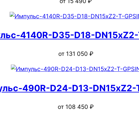
от
15 490
₽
льс-4140R-D35-D18-DN15xZ2-
от
131 050
₽
ульс-490R-D24-D13-DN15xZ2-
от
108 450
₽