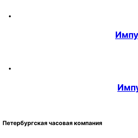
Импу
Имп
Back
Петербургская часовая компания
To