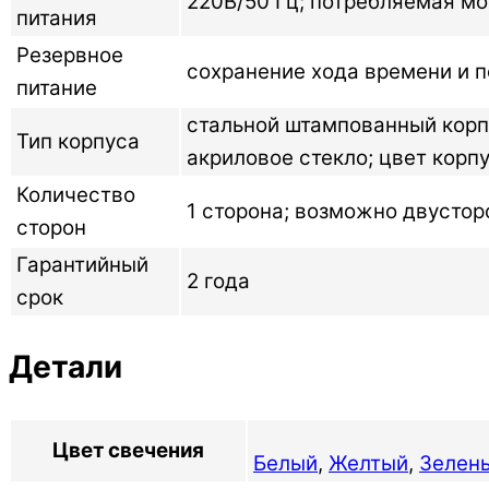
220В/50 Гц; потребляемая мо
питания
Резервное
сохранение хода времени и п
питание
стальной штампованный корп
Тип корпуса
акриловое стекло; цвет корп
Количество
1 сторона; возможно двустор
сторон
Гарантийный
2 года
срок
Детали
Цвет свечения
Белый
,
Желтый
,
Зелен