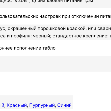
щность 20Вт; длина кабеля питания 1,5м
ользовательских настроек при отключении пита
ус, окрашенный порошковой краской, или сварн
уса и профиля: черный; стандартное крепление: 
оннее исполнение табло
ый
,
Красный
,
Пурпурный
,
Синий