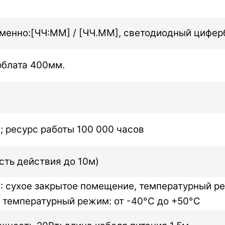
менно:[ЧЧ:ММ] / [ЧЧ.ММ], светодиодный циферб
рблата 400мм.
°; ресурс работы 100 000 часов
сть действия до 10м)
W : сухое закрытое помещение, температурный р
а, температурный режим: от -40°C до +50°C