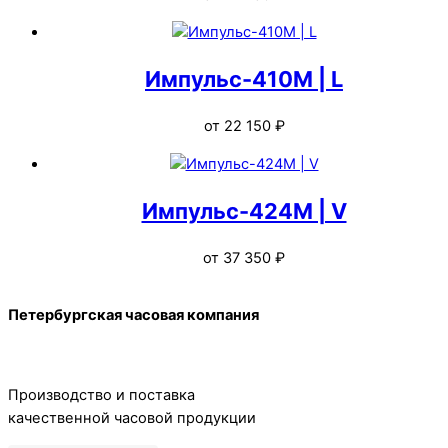
Импульс-410M | L
от
22 150
₽
Импульс-424M | V
от
37 350
₽
Back
Петербургская часовая компания
To
Top
Производство и поставка
качественной часовой продукции