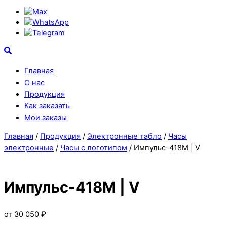
Max
WhatsApp
Telegram
Search
Главная
О нас
Продукция
Как заказать
Мои заказы
Close
Close
Главная
/
Продукция
/
Электронные табло
/
Часы
Menu
Cart
электронные
/
Часы c логотипом
/ Импульс-418M | V
Импульс-418M | V
от
30 050
₽