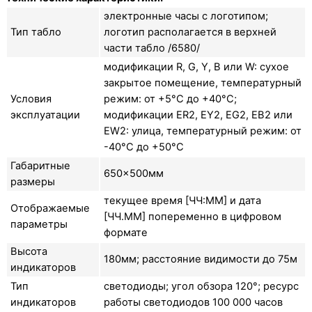
электронные часы с логотипом;
Тип табло
логотип располагается в верхней
части табло /6580/
модификации R, G, Y, B или W: сухое
закрытое помещение, температурный
Условия
режим: от +5°C до +40°C;
эксплуатации
модификации ER2, EY2, EG2, EB2 или
EW2: улица, температурный режим: от
-40°C до +50°C
Габаритные
650×500мм
размеры
текущее время [ЧЧ:ММ] и дата
Отображаемые
[ЧЧ.ММ] попеременно в цифровом
параметры
формате
Высота
180мм; расстояние видимости до 75м
индикаторов
Тип
светодиоды; угол обзора 120°; ресурс
индикаторов
работы светодиодов 100 000 часов