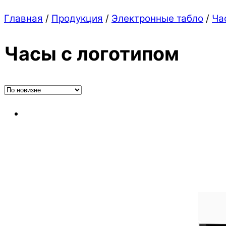
Close
Close
Главная
/
Продукция
/
Электронные табло
/
Ча
Menu
Cart
Часы c логотипом