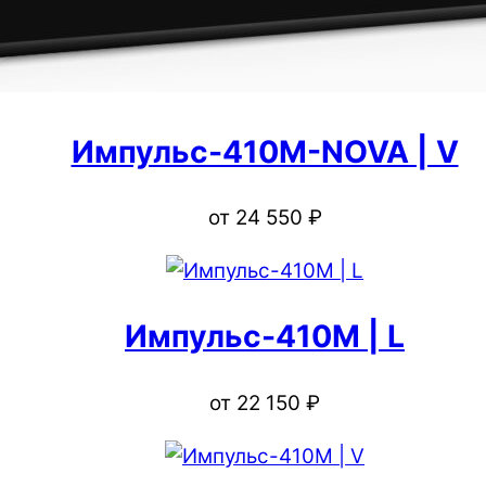
Импульс-410M-NOVA | V
от
24 550
₽
Импульс-410M | L
от
22 150
₽