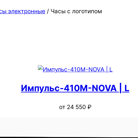
сы электронные
/ Часы c логотипом
Импульс-410M-NOVA | L
от
24 550
₽