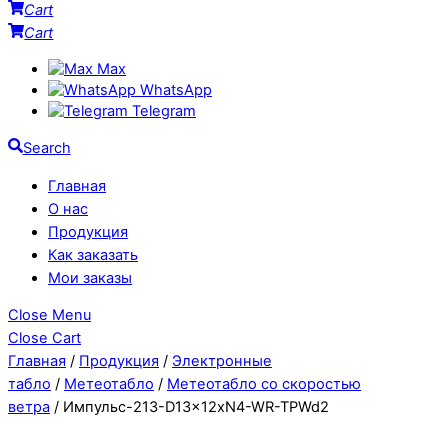
Cart
Cart
Max
WhatsApp
Telegram
Search
Главная
О нас
Продукция
Как заказать
Мои заказы
Close Menu
Close Cart
Главная
/
Продукция
/
Электронные
табло
/
Метеотабло
/
Метеотабло со скоростью
ветра
/ Импульс-213-D13x12xN4-WR-TPWd2