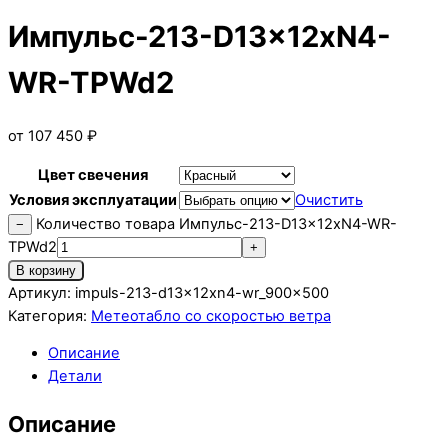
Импульс-213-D13x12xN4-
WR-TPWd2
от
107 450
₽
Цвет свечения
Условия эксплуатации
Очистить
Количество товара Импульс-213-D13x12xN4-WR-
−
TPWd2
+
В корзину
Артикул:
impuls-213-d13x12xn4-wr_900x500
Категория:
Метеотабло со скоростью ветра
Описание
Детали
Описание