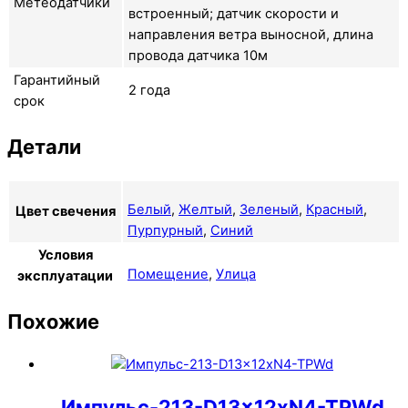
Метеодатчики
встроенный; датчик скорости и
направления ветра выносной, длина
провода датчика 10м
Гарантийный
2 года
срок
Детали
Белый
,
Желтый
,
Зеленый
,
Красный
,
Цвет свечения
Пурпурный
,
Синий
Условия
Помещение
,
Улица
эксплуатации
Похожие
Импульс-213-D13x12xN4-TPWd