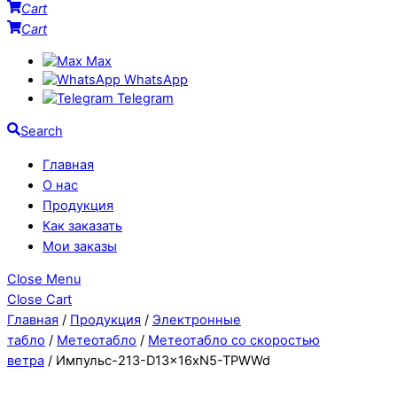
Cart
Cart
Max
WhatsApp
Telegram
Search
Главная
О нас
Продукция
Как заказать
Мои заказы
Close Menu
Close Cart
Главная
/
Продукция
/
Электронные
табло
/
Метеотабло
/
Метеотабло со скоростью
ветра
/ Импульс-213-D13x16xN5-TPWWd