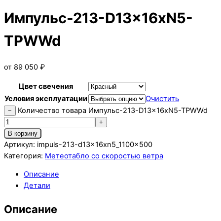
Импульс-213-D13x16xN5-
TPWWd
от
89 050
₽
Цвет свечения
Условия эксплуатации
Очистить
Количество товара Импульс-213-D13x16xN5-TPWWd
−
+
В корзину
Артикул:
impuls-213-d13x16xn5_1100x500
Категория:
Метеотабло со скоростью ветра
Описание
Детали
Описание