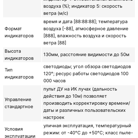
воздуха (%); индикатор 5: скорость
ветра (м/с)
время и дата [88:88:88]; температура
Формат
воздуха [-88], атмосферное давление
индикаторов
[888], влажность воздуха и скорость
ветра [88]
Высота
130мм, расстояние видимости до 50м
индикаторов
светодиоды; угол обзора светодиодов
Тип
120°; ресурс работы светодиодов 100
индикаторов
000 часов
пульт ДУ на ИК лучах (дальность
действия до 10м) позволяет
Управление
производить корректировку времени/
стандартное
даты и различных пользовательских
настроек
уличная эксплуатация, температурный
Условия
режим: от -40°C до +50°C; класс пыле-
эксплуатации