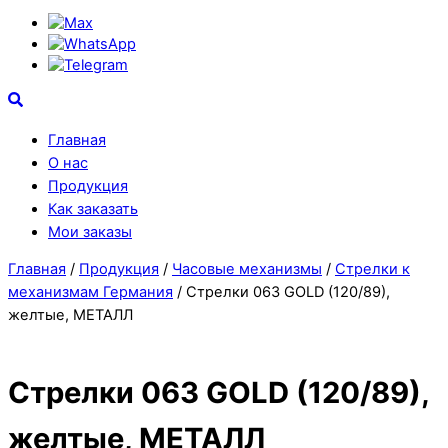
Max
WhatsApp
Telegram
Search
Главная
О нас
Продукция
Как заказать
Мои заказы
Close
Close
Главная
/
Продукция
/
Часовые механизмы
/
Стрелки к
Menu
Cart
механизмам Германия
/ Стрелки 063 GOLD (120/89),
желтые, МЕТАЛЛ
Стрелки 063 GOLD (120/89),
желтые, МЕТАЛЛ