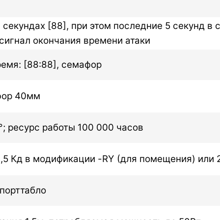
секундах [88], при этом последние 5 секунд в с
сигнал окончания времени атаки
ремя: [88:88], семафор
фор 40мм
°; ресурс работы 100 000 часов
,5 Кд в модификации -RY (для помещения) или 
порттабло