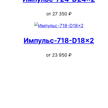
от
27 350
₽
Импульс-718-D18x2
от
23 950
₽