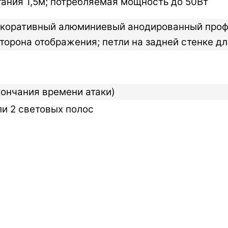
тания 1,5м; потребляемая мощность до 50Вт
екоративный алюминиевый анодированный профи
 сторона отображения; петли на задней стенке д
кончания времени атаки)
ли 2 световых полос