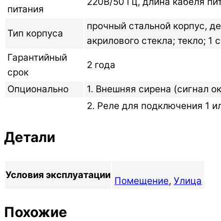
220В/50 Гц, длина кабеля пи
питания
прочный стальной корпус, д
Тип корпуса
акрилового стекла; текло; 1
Гарантийный
2 года
срок
Опционально
1. Внешняя сирена (сигнал о
2. Реле для подключения 1 и
Детали
Условия эксплуатации
Помещение
,
Улица
Похожие