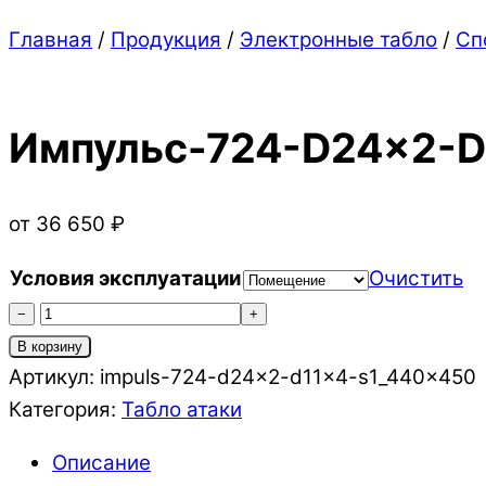
Close
Close
Главная
/
Продукция
/
Электронные табло
/
Сп
Menu
Cart
Импульс-724-D24x2-D
от
36 650
₽
Условия эксплуатации
Очистить
Количество
−
+
товара
В корзину
Импульс-724-
Артикул:
impuls-724-d24x2-d11x4-s1_440x450
D24x2-
Категория:
Табло атаки
D10x4-
Описание
S1