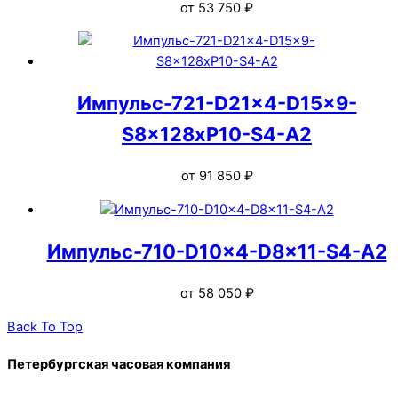
от
53 750
₽
Импульс-721-D21x4-D15x9-
S8x128xP10-S4-A2
от
91 850
₽
Импульс-710-D10x4-D8x11-S4-A2
от
58 050
₽
Back To Top
Петербургская часовая компания