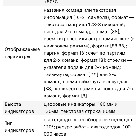
+50°C
названия команд или текстовая
информация (16-21 символа), формат —
текстовая матрица 128*8 пикселей;
счет для 2-х команд, формат [88];
время игровое или астрономическое (в
неигровом режиме), формат [88:88];
Отображаемые
партия, формат [8]; счет по партиям
параметры
для 2-x команд, формат [8]; стрелки —
указатели подачи для 2-х команд;
тайм-ауты, формат [ ** ] для 2-х
команд; время тайм-аута в секундах
[88]; количество замен игроков для 2-х
команд, формат [8]
Высота
цифровые индикаторы: 180 мм и
индикаторов
130мм; текстовая строка: 80мм
светодиоды; угол обзора светодиодов
Тип
120°; ресурс работы светодиодов: 100
индикаторов
000 часов