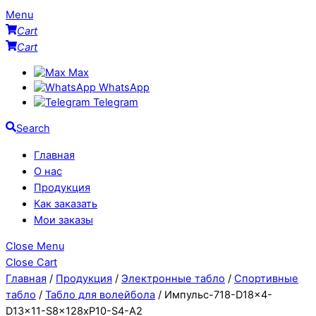
Menu
Cart
Cart
Max
WhatsApp
Telegram
Search
Главная
О нас
Продукция
Как заказать
Мои заказы
Close Menu
Close Cart
Главная
/
Продукция
/
Электронные табло
/
Спортивные
табло
/
Табло для волейбола
/ Импульс-718-D18x4-
D13x11-S8x128xP10-S4-A2