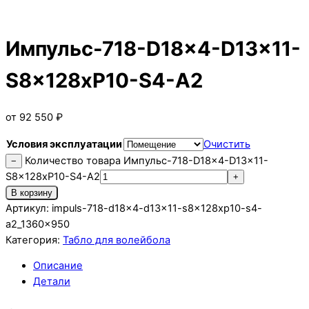
Импульс-718-D18x4-D13x11-
S8x128xP10-S4-A2
от
92 550
₽
Условия эксплуатации
Очистить
Количество товара Импульс-718-D18x4-D13x11-
−
S8x128xP10-S4-A2
+
В корзину
Артикул:
impuls-718-d18x4-d13x11-s8x128xp10-s4-
a2_1360x950
Категория:
Табло для волейбола
Описание
Детали