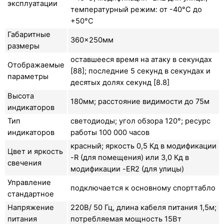
эксплуатации
температурный режим: от -40°C до
+50°C
Габаритные
360×250мм
размеры
оставшееся время на атаку в секундах
Отображаемые
[88]; последние 5 секунд в секундах и
параметры
десятых долях секунд [8.8]
Высота
180мм; расстояние видимости до 75м
индикаторов
Тип
светодиоды; угол обзора 120°; ресурс
индикаторов
работы 100 000 часов
красный; яркость 0,5 Кд в модификации
Цвет и яркость
-R (для помещения) или 3,0 Кд в
свечения
модификации -ER2 (для улицы)
Управление
подключается к основному спорттабло
стандартное
Напряжение
220В/ 50 Гц, длина кабеля питания 1,5м;
питания
потребляемая мощность 15Вт