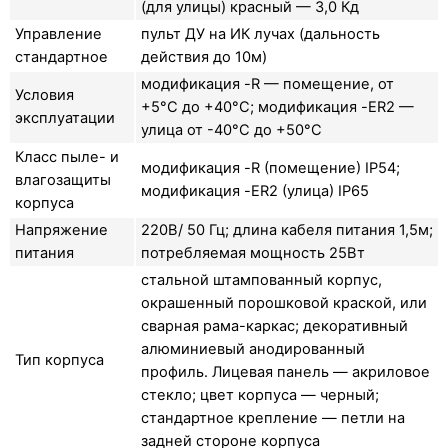
(для улицы) красный — 3,0 Кд
Управление
пульт ДУ на ИК лучах (дальность
стандартное
действия до 10м)
модификация -R — помещение, от
Условия
+5°C до +40°C; модификация -ER2 —
эксплуатации
улица от -40°C до +50°C
Класс пыле- и
модификация -R (помещение) IP54;
влагозащиты
модификация -ER2 (улица) IP65
корпуса
Напряжение
220В/ 50 Гц; длина кабеля питания 1,5м;
питания
потребляемая мощность 25Вт
стальной штампованный корпус,
окрашенный порошковой краской, или
сварная рама-каркас; декоративный
алюминиевый анодированный
Тип корпуса
профиль. Лицевая панель — акриловое
стекло; цвет корпуса — черный;
стандартное крепление — петли на
задней стороне корпуса