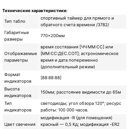
Технические характеристики:
спортивный таймер для прямого и
Тип табло
обратного счета времени /3782/
Габаритные
770×200мм
размеры
время состязания [ЧЧ:ММ:СС] или
Отображаемые
[ММ:СС:ДЕС.СОТ]; астрономическое
параметры
время и дата попеременно
(дополнительный режим)
Формат
[88:88:88]
индикаторов
Высота
150мм; расстояние видимости до 65м
индикаторов
Тип
светодиоды; угол обзора 120°; ресурс
индикаторов
работы: 100 000 часов.
модификация -R (для помещения)
Цвет свечения
красный — 0,5 Кд; модификация -ER2