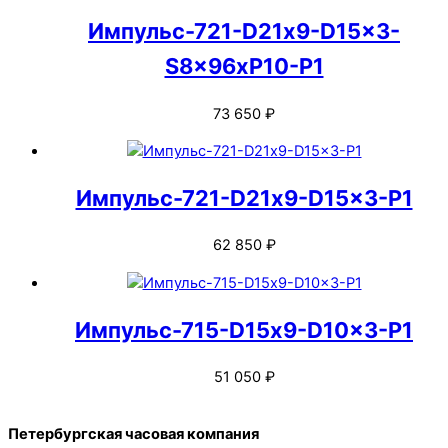
Импульс-721-D21х9-D15x3-
S8x96xP10-P1
73 650
₽
Импульс-721-D21х9-D15x3-P1
62 850
₽
Импульс-715-D15х9-D10x3-P1
51 050
₽
Back
Петербургская часовая компания
To