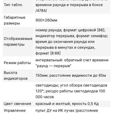
Тип табло
времени раунда и перерыва в боксе
/4784/
Габаритные
900×260мм
размеры
номер раунда, формат цифровой [88];
индикатор перерыва, формат семафор;
Отображаемые
время до окончания раунда или
параметры
перерыва в минутах и секундах,
формат [8:88]
интервальный: обратный счет времени
Режим работы
"раунд — перерыв"
Высота
150мм: расстояние видимости до 65м
индикаторов
светодиоды; угол обзора светодиодов
120°; ресурс работы светодиодов 100
000 часов
Цвет свечения
красный и желтый, яркость 0,5 Кд
Управление
пульт ДУ на ИК лучах (расстояние