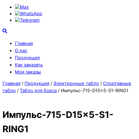
Max
WhatsApp
Telegram
Search
Главная
О нас
Продукция
Как заказать
Мои заказы
Close
Close
Главная
/
Продукция
/
Электронные табло
/
Спортивные
Menu
Cart
табло
/
Табло для бокса
/ Импульс-715-D15x5-S1-RING1
Импульс-715-D15x5-S1-
RING1