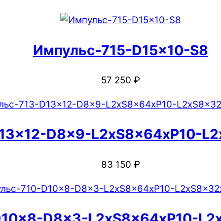
Импульс-715-D15x10-S8
57 250
₽
13x12-D8x9-L2xS8x64xP10-L2
83 150
₽
D10x8-D8x3-L2xS8x64xP10-L2