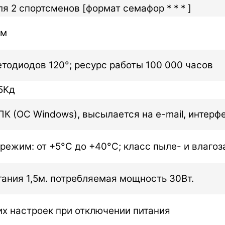
я 2 спортсменов [формат семафор * * * ]
мм
етодиодов 120°; ресурс работы 100 000 часов
,5Кд
К (ОС Windows), высылается на e-mail, интерф
ежим: от +5°C до +40°C; класс пыле- и влагоз
тания 1,5м. потребляемая мощность 30Вт.
их настроек при отключении питания