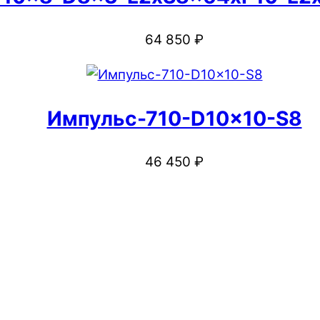
64 850
₽
Импульс-710-D10x10-S8
46 450
₽