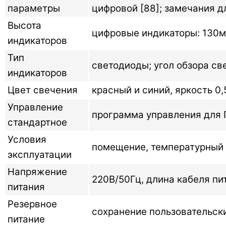
параметры
цифровой [88]; замечания дл
Высота
цифровые индикаторы: 130
индикаторов
Тип
светодиоды; угол обзора св
индикаторов
Цвет свечения
красный и синий, яркость 0
Управление
программа управления для П
стандартное
Условия
помещение, температурный р
эксплуатации
Напряжение
220В/50Гц, длина кабеля пи
питания
Резервное
сохранение пользовательск
питание