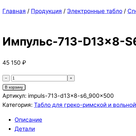
Close
Close
Главная
/
Продукция
/
Электронные табло
/
Сп
Menu
Cart
Импульс-713-D13x8-S
45 150
₽
Количество
−
+
товара
В корзину
Импульс-713-
Артикул:
impuls-713-d13x8-s6_900x500
D13x8-
Категория:
Табло для греко-римской и вольно
S6
Описание
Детали