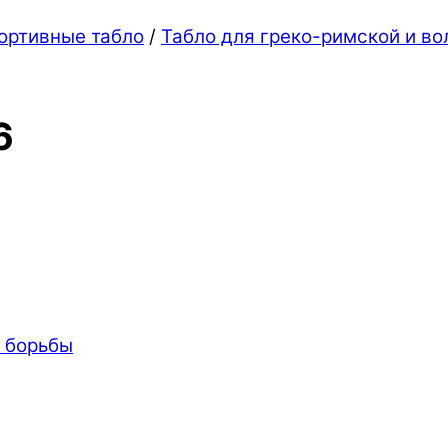
ортивные табло
/
Табло для греко-римской и во
6
й борьбы