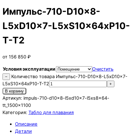
Импульс-710-D10x8-
L5xD10x7-L5xS10x64xP10-
T-T2
от
156 850
₽
Условия эксплуатации
Очистить
Количество товара Импульс-710-D10x8-L5xD10x7-
−
L5xS10x64xP10-T-T2
+
В корзину
Артикул:
impuls-710-d10x8-l5xd10x7-l5xs8x64-
tt_1500x1100
Категория:
Табло для плавания
Описание
Детали