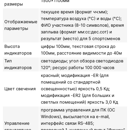
1500×1100мм
размеры
текущее время (формат чч:мм);
температура воздуха (°С) и воды (°С);
Отображаемые
ФИО участника (8-10 символов), время
параметры
заплыва (формат мм:сс:дес.сот) и
результат (место) для 5 спортсменов
Высота
цифры 100мм, текстовая строка до
индикаторов
100мм, расстояние видимости до 40м
Тип
светодиоды; угол обзора светодиодов
индикаторов
120°; ресурс работы 100 000 часов
красный; модификация -ER (для
помещений со стандартной
Цвет свечения
освещенностью) яркость 0,5 Кд;
модификация -ER2 (для больших и
светлых помещений) яркость 3,0 Кд
программа управления для ПК (ОС
Windows), высылается на e-mail,
Управление
интерфейс связи RS-485;
стандартное
проводной 1-кнопочный пульт "Финиш"