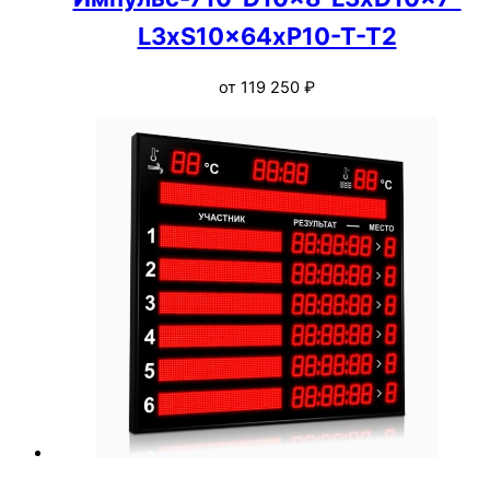
L3xS10x64xP10-T-T2
от
119 250
₽