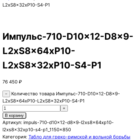
L2xS8x32xP10-S4-P1
Импульс-710-D10x12-D8x9-
L2xS8x64xP10-
L2xS8x32xP10-S4-P1
76 450
₽
Количество товара Импульс-710-D10x12-D8x9-
−
L2xS8x64xP10-L2xS8x32xP10-S4-P1
+
В корзину
Артикул:
impuls-710-d10x12-d8x9-l2xs8x64xp10-
l2xs8x32xp10-s4-p1_1150x850
Категория:
Табло для греко-римской и вольной борьбы