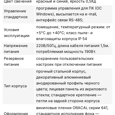
Цвет свечения
красный и синий, яркость 0,5Кд
программа управления для ПК (ОС
Управление
Windows), высылается на e-mail,
стандартное
интерфейс связи RS-485;
помещение, температурный режим: от
Условия
+5°C до +40°C; класс пыле- и
эксплуатации
влагозащиты корпуса IP 54
Напряжение
220В/50Гц, длина кабеля питания 1,5м.
питания
потребляемая мощность 190Вт.
Резервное
сохранение пользовательских
питание
настроек при отключении питания
прочный стальной корпус,
декоративный алюминиевый
анодированный профиль черного
Тип корпуса
цвета; лицевая панель из акрилового
стекла; стандартное крепление —
петли на задней стороне корпуса
виниловые пленки ORACAL серии 641,
Оформление
стандартное исполнение фона —