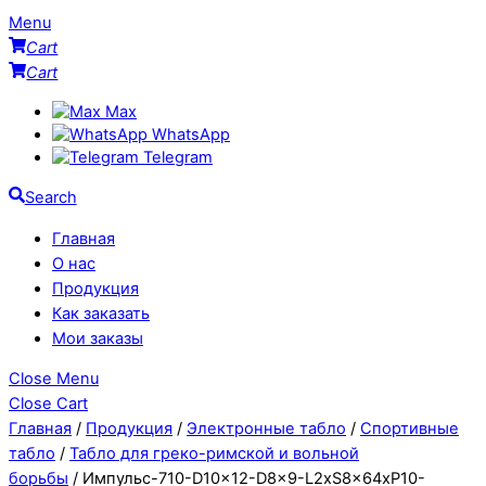
Menu
Cart
Cart
Max
WhatsApp
Telegram
Search
Главная
О нас
Продукция
Как заказать
Мои заказы
Close Menu
Close Cart
Главная
/
Продукция
/
Электронные табло
/
Спортивные
табло
/
Табло для греко-римской и вольной
борьбы
/ Импульс-710-D10x12-D8x9-L2xS8x64xP10-