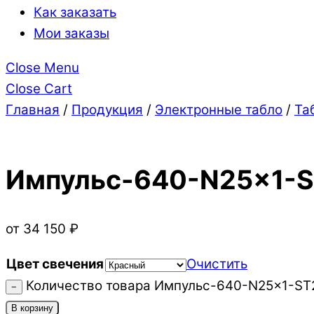
Как заказать
Мои заказы
Close Menu
Close Cart
Главная
/
Продукция
/
Электронные табло
/
Та
Импульс-640-N25x1-
от
34 150
₽
Цвет свечения
Очистить
Количество товара Импульс-640-N25x1-ST
−
В корзину