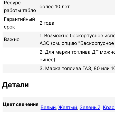
Ресурс
более 10 лет
работы табло
Гарантийный
2 года
срок
1. Возможно бескорпусное испо
Важно
АЗС (см. опцию "Бескорпусное
2. Для марки топлива ДТ можн
синее)
3. Марка топлива ГАЗ, 80 или 
Детали
Цвет свечения
Белый
,
Желтый
,
Зеленый
,
Крас