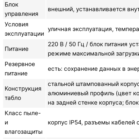
Блок
внешний, устанавливается внут
управления
Условия
уличная эксплуатация, темпер
эксплуатации
220 В / 50 Гц / блок питания у
Питание
режиме максимальной загрузк
Резервное
есть: сохранение данных в эн
питание
стальной штампованный корпу
Конструкция
алюминиевый профиль (цвет ко
табло
на задней стенке корпуса; бло
Класс пыле-
и
корпус IP54, разъемы кабелей 
влагозащиты