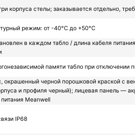
ри корпуса стелы; заказывается отдельно, треб
атурный режим: от -40°C до +50°C
становлен в каждом табло / длина кабеля питани
и
ергонезависимой памяти табло при отключении 
с, окрашенный черной порошковой краской с в
рпуса и профиля черный); лицевая панель — ак
к питания Meanwell
связи IP68