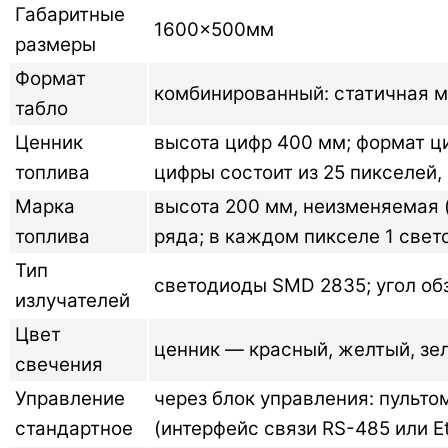
Габаритные
1600×500мм
размеры
Формат
комбинированный: статичная м
табло
Ценник
высота цифр 400 мм; формат ци
топлива
цифры состоит из 25 пикселей,
Марка
высота 200 мм, неизменяемая (с
топлива
ряда; в каждом пикселе 1 свет
Тип
светодиоды SMD 2835; угол обз
излучателей
Цвет
ценник — красный, желтый, зел
свечения
Управление
через блок управления: пульто
стандартное
(интерфейс связи RS-485 или Et