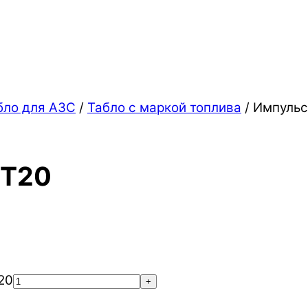
бло для АЗС
/
Табло с маркой топлива
/ Импуль
ST20
20
+