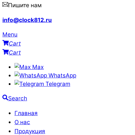
Пишите нам
info@clock812.ru
Menu
Cart
Cart
Max
WhatsApp
Telegram
Search
Главная
О нас
Продукция