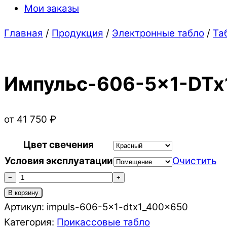
Мои заказы
Close
Close
Главная
/
Продукция
/
Электронные табло
/
Та
Menu
Cart
Импульс-606-5×1-DTx
от
41 750
₽
Цвет свечения
Условия эксплуатации
Очистить
Количество
−
+
товара
В корзину
Импульс-606-
Артикул:
impuls-606-5x1-dtx1_400x650
5x1-
Категория:
Прикассовые табло