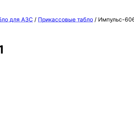
бло для АЗС
/
Прикассовые табло
/ Импульс-60
1