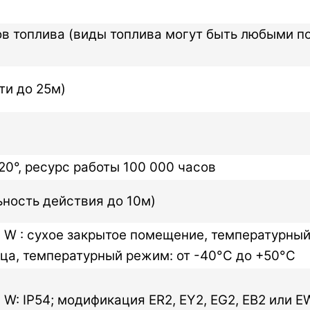
в топлива (виды топлива могут быть любыми по
ти до 25м)
20°, ресурс работы 100 000 часов
ьность действия до 10м)
ли W : сухое закрытое помещение, температурны
ица, температурный режим: от -40°C до +50°C
 W: IP54; модификация ER2, EY2, EG2, EB2 или E