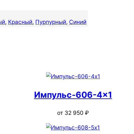
ый
,
Красный
,
Пурпурный
,
Синий
Импульс-606-4×1
от
32 950
₽