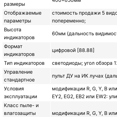
400×650мм
размеры
Отображаемые
стоимость продажи 5 видо
параметры
попеременно;
Высота
60мм (дальность видимос
индикаторов
Формат
цифровой [88.88]
индикаторов
Тип индикаторов
светодиоды; угол обзора 1
Управление
пульт ДУ на ИК лучах (дал
стандартное
Условия
модификации R, G, Y, B и
эксплуатации
EY2, EG2, EB2 или EW2: ул
Класс пыле- и
влагозащиты
модификации R, G, Y, B или