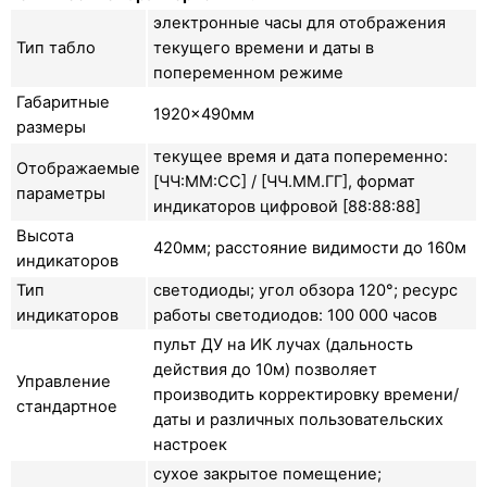
электронные часы для отображения
Тип табло
текущего времени и даты в
попеременном режиме
Габаритные
1920×490мм
размеры
текущее время и дата попеременно:
Отображаемые
[ЧЧ:ММ:СС] / [ЧЧ.ММ.ГГ], формат
параметры
индикаторов цифровой [88:88:88]
Высота
420мм; расстояние видимости до 160м
индикаторов
Тип
светодиоды; угол обзора 120°; ресурс
индикаторов
работы светодиодов: 100 000 часов
пульт ДУ на ИК лучах (дальность
действия до 10м) позволяет
Управление
производить корректировку времени/
стандартное
даты и различных пользовательских
настроек
сухое закрытое помещение;