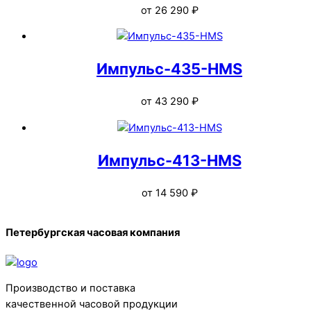
от
26 290
₽
Импульс-435-HMS
от
43 290
₽
Импульс-413-HMS
от
14 590
₽
Back
Петербургская часовая компания
To
Top
Производство и поставка
качественной часовой продукции