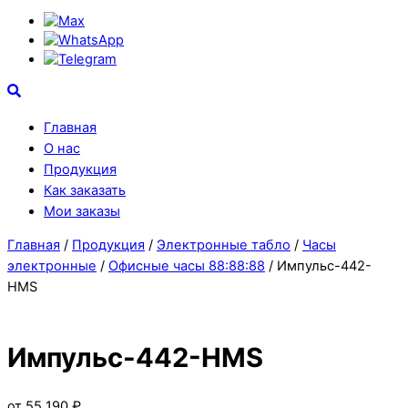
Max
WhatsApp
Telegram
Search
Главная
О нас
Продукция
Как заказать
Мои заказы
Close
Close
Главная
/
Продукция
/
Электронные табло
/
Часы
Menu
Cart
электронные
/
Офисные часы 88:88:88
/ Импульс-442-
HMS
Импульс-442-HMS
от
55 190
₽