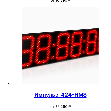
от
10 890
₽
Импульс-424-HMS
от
26 290
₽