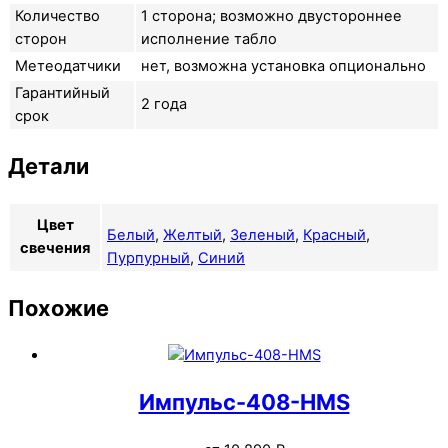
Количество
1 сторона; возможно двустороннее
сторон
исполнение табло
Метеодатчики
нет, возможна установка опционально
Гарантийный
2 года
срок
Детали
Цвет
Белый
,
Желтый
,
Зеленый
,
Красный
,
свечения
Пурпурный
,
Синий
Похожие
Импульс-408-HMS