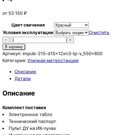
от
53 150
₽
Цвет свечения
Условия эксплуатации
Очистить
Количество
−
+
товара
В корзину
Импульс-215-
Артикул:
impuls-215-d15x12xn3-tp-v_550x800
D15x12xN3-
Категория:
Уличная метеостанция
TP
Описание
/v/
Детали
Описание
Комплект поставки
Электронное табло
Технический паспорт
Пульт ДУ на ИК-лучах