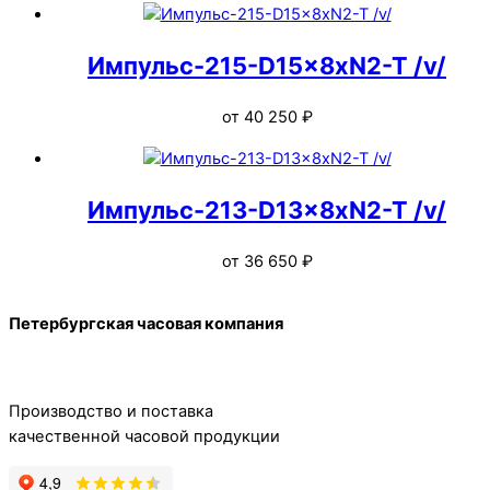
Импульс-215-D15x8xN2-T /v/
от
40 250
₽
Импульс-213-D13x8xN2-T /v/
от
36 650
₽
Back
Петербургская часовая компания
To
Top
Производство и поставка
качественной часовой продукции