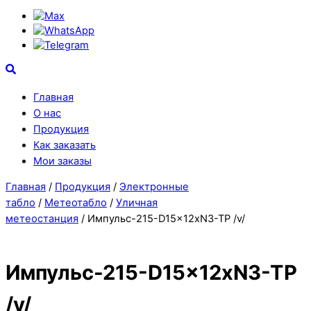
Max
WhatsApp
Telegram
Search
Главная
О нас
Продукция
Как заказать
Мои заказы
Close
Close
Главная
/
Продукция
/
Электронные
Menu
Cart
табло
/
Метеотабло
/
Уличная
метеостанция
/ Импульс-215-D15x12xN3-TP /v/
Импульс-215-D15x12xN3-TP
/v/