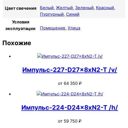
Белый
,
Желтый
,
Зеленый
,
Красный
,
Цвет свечения
Пурпурный
,
Синий
Условия
Помещение
,
Улица
эксплуатации
Похожие
Импульс-227-D27x8xN2-T /v/
от
64 350
₽
Импульс-224-D24x8xN2-T /h/
от
59 750
₽