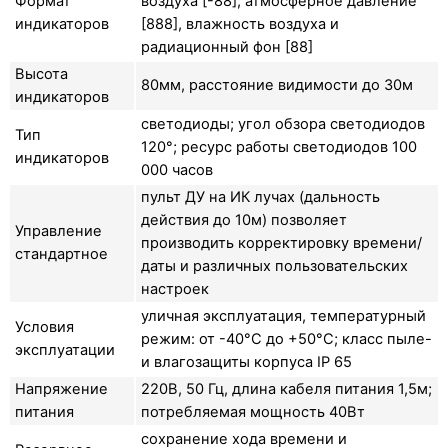
Формат
воздуха [-88], атмосферное давление
индикаторов
[888], влажность воздуха и
радиационный фон [88]
Высота
80мм, расстояние видимости до 30м
индикаторов
светодиоды; угол обзора светодиодов
Тип
120°; ресурс работы светодиодов 100
индикаторов
000 часов
пульт ДУ на ИК лучах (дальность
действия до 10м) позволяет
Управление
производить корректировку времени/
стандартное
даты и различных пользовательских
настроек
уличная эксплуатация, температурный
Условия
режим: от -40°C до +50°C; класс пыле-
эксплуатации
и влагозащиты корпуса IP 65
Напряжение
220В, 50 Гц, длина кабеля питания 1,5м;
питания
потребляемая мощность 40Вт
сохранение хода времени и