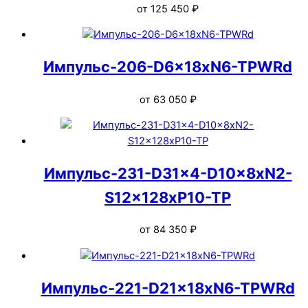
от
125 450
₽
Импульс-206-D6x18xN6-TPWRd
от
63 050
₽
Импульс-231-D31x4-D10x8xN2-
S12x128xP10-TP
от
84 350
₽
Импульс-221-D21x18xN6-TPWRd