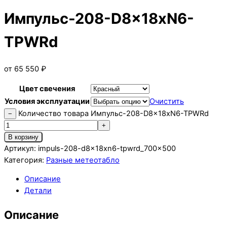
Импульс-208-D8x18xN6-
TPWRd
от
65 550
₽
Цвет свечения
Условия эксплуатации
Очистить
Количество товара Импульс-208-D8x18xN6-TPWRd
−
+
В корзину
Артикул:
impuls-208-d8x18xn6-tpwrd_700x500
Категория:
Разные метеотабло
Описание
Детали
Описание