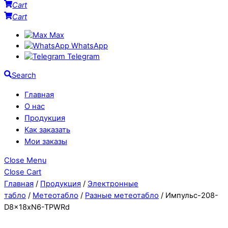
Cart
Cart
Max
WhatsApp
Telegram
Search
Главная
О нас
Продукция
Как заказать
Мои заказы
Close Menu
Close Cart
Главная
/
Продукция
/
Электронные
табло
/
Метеотабло
/
Разные метеотабло
/ Импульс-208-
D8x18xN6-TPWRd