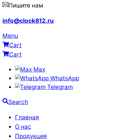
Пишите нам
info@clock812.ru
Menu
Cart
Cart
Max
WhatsApp
Telegram
Search
Главная
О нас
Продукция