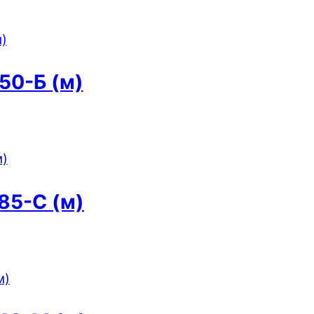
50-Б (м)
85-С (м)