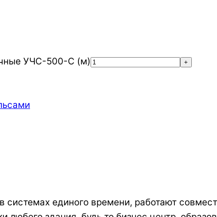
чные УЧС-500-С (м)
+
льсами
в системах единого времени, работают совмест
и любого здания, будь то бизнес центр, образо