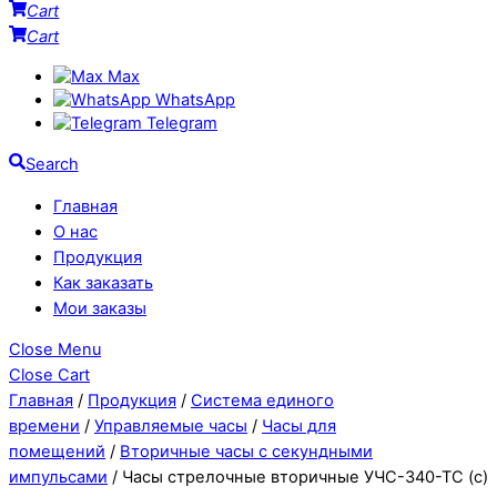
Cart
Cart
Max
WhatsApp
Telegram
Search
Главная
О нас
Продукция
Как заказать
Мои заказы
Close Menu
Close Cart
Главная
/
Продукция
/
Система единого
времени
/
Управляемые часы
/
Часы для
помещений
/
Вторичные часы с секундными
импульсами
/ Часы стрелочные вторичные УЧС-340-ТС (с)