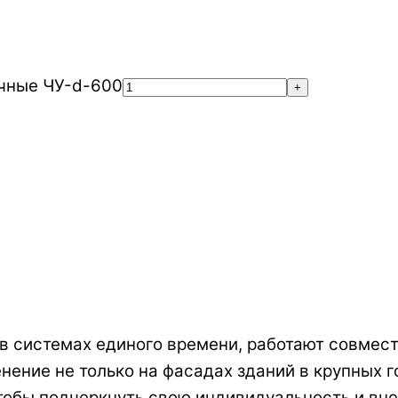
очные ЧУ-d-600
+
в системах единого времени, работают совмест
ение не только на фасадах зданий в крупных г
тобы подчеркнуть свою индивидуальность и вне