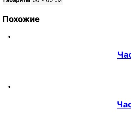
Габариты
60 × 60 см
Похожие
Ча
Ча