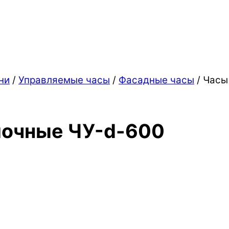
ни
/
Управляемые часы
/
Фасадные часы
/ Часы
лочные ЧУ-d-600