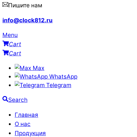
Пишите нам
info@clock812.ru
Menu
Cart
Cart
Max
WhatsApp
Telegram
Search
Главная
О нас
Продукция